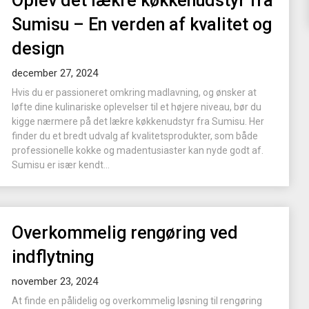
Oplev det lækre køkkenudstyr fra
Sumisu – En verden af kvalitet og
design
december 27, 2024
Hvis du er passioneret omkring madlavning, og ønsker at
løfte dine kulinariske oplevelser til et højere niveau, bør du
kigge nærmere på det lækre køkkenudstyr fra Sumisu. Her
finder du et bredt udvalg af kvalitetsprodukter, som både
professionelle kokke og madentusiaster kan nyde godt af.
Sumisu er især kendt...
Overkommelig rengøring ved
indflytning
november 23, 2024
At finde en pålidelig og overkommelig løsning til rengøring