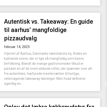
Autentisk vs. Takeaway: En guide
til aarhus’ mangfoldige
pizzaudvalg
februar 14, 2025
I hjertet af Aarhus, Danmarks næststørste by, findes en
kulinarisk scene, der er lige så mangfoldig som byens
befolkning. Blandt de mange gastronomiske tilbud er
pizzaen en af de mest elskede retter, der spænder over alt
fra autentiske, træfyrede mesterværker til hurtige,
velsmagende takeaway-løsninger. Men hvad definerer
egentlig en...