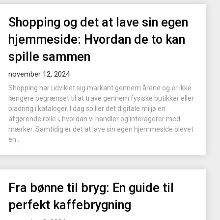
Shopping og det at lave sin egen
hjemmeside: Hvordan de to kan
spille sammen
november 12, 2024
Shopping har udviklet sig markant gennem årene og er ikke
længere begrænset til at trave gennem fysiske butikker eller
bladring i kataloger. I dag spiller det digitale miljø en
afgørende rolle i, hvordan vi handler og interagerer med
mærker. Samtidig er det at lave sin egen hjemmeside blevet
en...
Fra bønne til bryg: En guide til
perfekt kaffebrygning