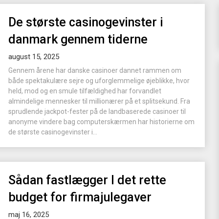
De største casinogevinster i
danmark gennem tiderne
august 15, 2025
Gennem årene har danske casinoer dannet rammen om
både spektakulære sejre og uforglemmelige øjeblikke, hvor
held, mod og en smule tilfældighed har forvandlet
almindelige mennesker til millionærer på et splitsekund. Fra
sprudlende jackpot-fester på de landbaserede casinoer til
anonyme vindere bag computerskærmen har historierne om
de største casinogevinster i...
Sådan fastlægger I det rette
budget for firmajulegaver
maj 16, 2025