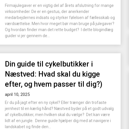
Firmajulegaver er en vigtig del af årets afslutning for mange
virksomheder. De er en gestus, der anerkender
medarbejdernes indsats og styrker følelsen af fællesskab og
værdsættelse. Men hvor meget bør man bruge på julegaver?
Og hvordan finder man det rette budget? I dette blogindlæg
guider vi jer gennem de...
Din guide til cykelbutikker i
Næstved: Hvad skal du kigge
efter, og hvem passer til dig?)
april 10, 2025
Er du på jagt efter en ny cykel? Eller trænger din trofaste
jernhest til en kærlig hånd? Næstved byder på et godt udvalg
af cykelbutikker, men hvilken skal du vælge? Det kan være
lidt af en jungle. Denne guide hjælper dig med at navigere i
landskabet og finde den...