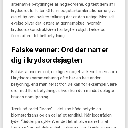
alternative betydninger af nøgleordene, og test dem af i
krydsordets felter. Ofte vil bogstavkombinationerne give
dig et tip om, hvilken tolkning der er den rigtige. Med lidt
øvelse bliver det lettere at gennemskue, hvornår
krydsordskonstruktøren har lagt en skjult fælde ud i
form af en dobbeltbetydning.
Falske venner: Ord der narrer
dig i krydsordsjagten
Falske venner er ord, der ligner noget velkendt, men som
i krydsordssammenhæng ofte har en helt anden
betydning, end man først tror. De kan for eksempel være
ord med flere betydninger, hvor kun den mindst oplagte
bruges som løsning.
Tænk på ordet “krans” – det kan både betyde en
blomsterkrans og en del af et tandhjul. Når ledetråden
lyder “Sidder på cyklen”, er det let at blive narret til at
tænke på noget dekorativt, selvom svaret i virkeligheden