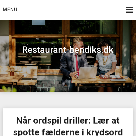
Skip
MENU
to
content
Restaurant-bendiks.dk
Når ordspil driller: Lær at
spotte fælderne i krydsord