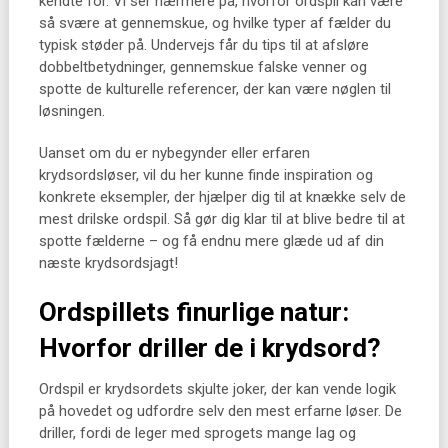
kendte for. Vi ser nærmere på, hvorfor ordspil kan være
så svære at gennemskue, og hvilke typer af fælder du
typisk støder på. Undervejs får du tips til at afsløre
dobbeltbetydninger, gennemskue falske venner og
spotte de kulturelle referencer, der kan være nøglen til
løsningen.
Uanset om du er nybegynder eller erfaren
krydsordsløser, vil du her kunne finde inspiration og
konkrete eksempler, der hjælper dig til at knække selv de
mest drilske ordspil. Så gør dig klar til at blive bedre til at
spotte fælderne – og få endnu mere glæde ud af din
næste krydsordsjagt!
Ordspillets finurlige natur:
Hvorfor driller de i krydsord?
Ordspil er krydsordets skjulte joker, der kan vende logik
på hovedet og udfordre selv den mest erfarne løser. De
driller, fordi de leger med sprogets mange lag og