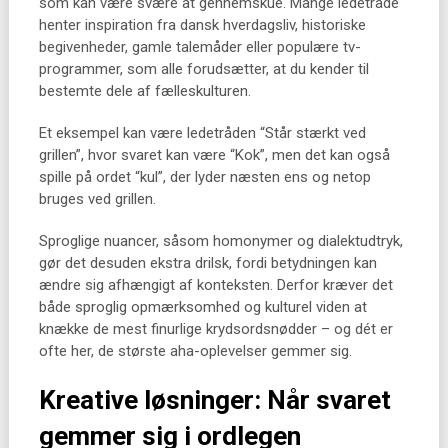
som kan være svære at gennemskue. Mange ledetråde
henter inspiration fra dansk hverdagsliv, historiske
begivenheder, gamle talemåder eller populære tv-
programmer, som alle forudsætter, at du kender til
bestemte dele af fælleskulturen.
Et eksempel kan være ledetråden “Står stærkt ved
grillen”, hvor svaret kan være “Kok”, men det kan også
spille på ordet “kul”, der lyder næsten ens og netop
bruges ved grillen.
Sproglige nuancer, såsom homonymer og dialektudtryk,
gør det desuden ekstra drilsk, fordi betydningen kan
ændre sig afhængigt af konteksten. Derfor kræver det
både sproglig opmærksomhed og kulturel viden at
knække de mest finurlige krydsordsnødder – og dét er
ofte her, de største aha-oplevelser gemmer sig.
Kreative løsninger: Når svaret
gemmer sig i ordlegen