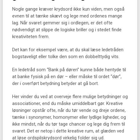
Nogle gange kræver krydsord ikke kun viden, men også
evnen til at tænke skævt og lege med ordenes mange
lag. Når svaret gemmer sig i ordlegen, er det ofte
nødvendigt at slippe de logiske briller og i stedet finde
kreativiteten frem.
Det kan for eksempel være, at du skal læse ledetråden
bogstaveligt eller tolke den som en dobbelttydig vits.
En ledetråd som “Bank på døren” kunne både hentyde til
at banke fysisk på en dør – eller måske til ordet “dør”,
der i overført betydning betyder at gå bort.
Her vinder du ved at overveje flere mulige betydninger og
associationer, end du måske umiddelbart gør. Kreative
løsninger opstår ofte, når du tør vende og dreje ordene,
tænke i synonymer, homonymer eller lydlige ligheder, og
ikke mindst, når du tør tage chancer og lege dig frem til
svaret. Det er netop i dette kreative rum, at glæden ved
at løse ordspilskrydsord virkelig folder sig ud.