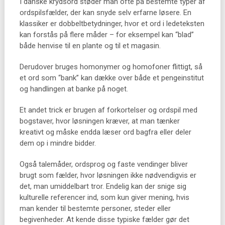
I danske krydsord støder man ofte på bestemte typer af
ordspilsfælder, der kan snyde selv erfarne løsere. En
klassiker er dobbeltbetydninger, hvor et ord i ledeteksten
kan forstås på flere måder – for eksempel kan “blad”
både henvise til en plante og til et magasin.
Derudover bruges homonymer og homofoner flittigt, så
et ord som “bank” kan dække over både et pengeinstitut
og handlingen at banke på noget.
Et andet trick er brugen af forkortelser og ordspil med
bogstaver, hvor løsningen kræver, at man tænker
kreativt og måske endda læser ord bagfra eller deler
dem op i mindre bidder.
Også talemåder, ordsprog og faste vendinger bliver
brugt som fælder, hvor løsningen ikke nødvendigvis er
det, man umiddelbart tror. Endelig kan der snige sig
kulturelle referencer ind, som kun giver mening, hvis
man kender til bestemte personer, steder eller
begivenheder. At kende disse typiske fælder gør det