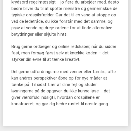
krydsord regelmæssigt – jo flere du arbejder med, desto
bedre bliver du til at spotte mønstre og gennemskue de
typiske ordspilsfælder. Gør det til en vane at stoppe op
ved de ledetråde, du ikke forstår med det samme, og
prøv at vende og dreje ordene for at finde alternative
betydninger eller skjulte hints.
Brug gerne ordbøger og online redskaber, når du sidder
fast, men forsøg først selv at knække koden – det
styrker din evne til at tænke kreativt.
Del gerne udfordringerne med venner eller familie; ofte
kan andres perspektiver åbne op for nye måder at
tænke på. Til sidst: Lær af dine fejl og studér
løsningerne på de opgaver, du ikke kunne løse – det
giver værdifuld indsigt i, hvordan ordspillene er
konstrueret, og gør dig bedre rustet til næste gang.